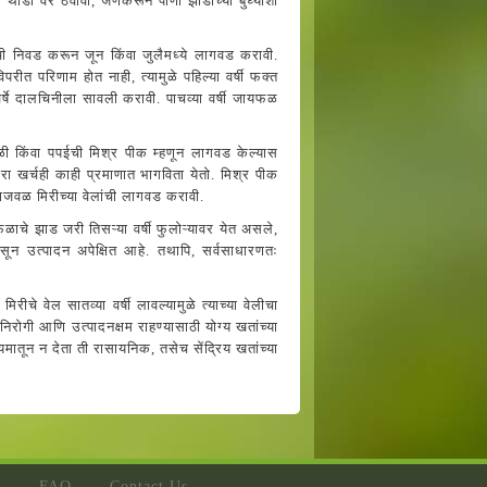
 थोडी वर ठेवावी, जेणेकरून पाणी झाडाच्या बुंध्याशी
पांची निवड करून जून किंवा जुलैमध्ये लागवड करावी.
ीत परिणाम होत नाही, त्यामुळे पहिल्या वर्षी फक्त
े दालचिनीला सावली करावी. पाचव्या वर्षी जायफळ
केळी किंवा पपईची मिश्र पीक म्हणून लागवड केल्यास
रा खर्चही काही प्रमाणात भागविता येतो. मिश्र पीक
्याजवळ मिरीच्या वेलांची लागवड करावी.
फळाचे झाड जरी तिसऱ्या वर्षी फुलोऱ्यावर येत असले,
पासून उत्पादन अपेक्षित आहे. तथापि, सर्वसाधारणतः
चे वेल सातव्या वर्षी लावल्यामुळे त्याच्या वेलीचा
निरोगी आणि उत्पादनक्षम राहण्यासाठी योग्य खतांच्या
्यमातून न देता ती रासायनिक, तसेच सेंद्रिय खतांच्या
s
FAQ
Contact Us