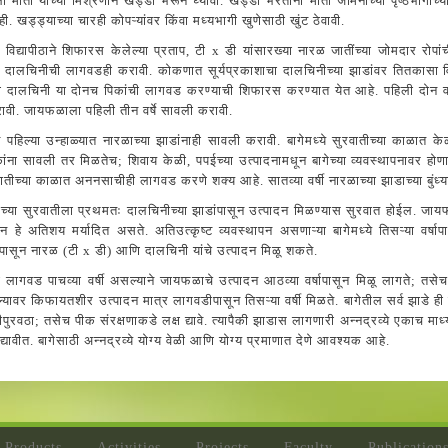
 माती यांच्या मिश्रणाने खड्डा भरून घ्यावा. खड्डा भरताना माती जमिनीच्या पृष्ठभागाच्या
ी. खड्ड्याच्या चारही कोपऱ्यांवर किंवा मध्यभागी खुणेसाठी खुंट ठेवावी.
्षी विद्यापीठाने शिफारस केलेल्या प्रताप, टी x डी यांसारख्या नारळ जातींच्या जोमदार रो
 दालचिनीची लागवडही करावी. कोकणात सूर्यप्रकाशाचा दालचिनीच्या झाडांवर तितकासा विपर
दालचिनी या दोनच पिकांची लागवड करण्याची शिफारस करण्यात येत आहे. पहिली दोन वर्ष
वी. जायफळाला पहिली तीन वर्षे सावली करावी.
 पहिल्या उन्हाळ्यात नारळाच्या झाडांनाही सावली करावी. बागेमध्ये सुरवातीच्या काळात 
ंना सावली तर मिळतेच; शिवाय केळी, पपईच्या उत्पादनामधून बागेच्या व्यवस्थापनावर होणा
वातीच्या काळात अननसाचीही लागवड करणे शक्‍य आहे. सातव्या वर्षी नारळाच्या झाडाच्या बुंध
्षाच्या सुरवातीला प्रथमतः दालचिनीच्या झाडांपासून उत्पादन मिळण्यास सुरवात होईल. जाय
न हे अतिशय मर्यादित असते. अतिउत्कृष्ट व्यवस्थापन असणाऱ्या बागेमध्ये तिसऱ्या वर्षा
्षापासून नारळ (टी x डी) आणि दालचिनी यांचे उत्पादन मिळू शकते.
ागवड पाचव्या वर्षी असल्याने जायफळाचे उत्पादन आठव्या वर्षापासून मिळू लागते; तसेच मिरी
ल्यावर किफायतशीर उत्पादन मात्र लागवडीपासून तिसऱ्या वर्षी मिळते. बागेतील सर्व झाडे ही 
णीपुरवठा; तसेच पीक संरक्षणाकडे लक्ष द्यावे. त्यापैकी झाडास लागणारी अन्नद्रव्ये एकाच माध
द्यावीत. बागेसाठी अन्नद्रव्ये योग्य वेळी आणि योग्य प्रमाणात देणे आवश्‍यक आहे.
 Products
Activities
Projects
Faculty
Publication