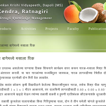
roducts
Activities
Projects
Faculty
Publicatio
e here
ळाच्या बागेमध्ये मसाला पिक
ा बागेमध्ये मसाला पिक
े उपलब्ध असलेल्या पाण्याचा ठिबक सिंचनाने कार्यक्षम वापर करून नारळ-मसाला मिश्र
अंतरावर करावी. या चार नारळांच्या मध्यबिंदूवर जायफळ, नारळ लागवडीच्या रेषेतील
ुंध्याजवळ प्रत्येकी दोन मिरी वेल लावावेत.
ाहेब सावंत कोकण कृषी विद्यापीठाने केलेल्या शिफारशीनुसार नारळ, तसेच मिश्र पीक 
ागवडीसाठी 1 x 1 x 1 मीटर आकाराचे, तर दालचिनी लागवडीसाठी 0.60 x 0.60 x 0.6
टर आकाराचे खड्डे घेऊन त्यांच्या तळाशी वाळवी व हुमणी प्रतिबंधक कीटकनाशके धुरळाव
या तळाशी कुजलेला पालापाचोळा किंवा गिरिपुष्पाचा पाला, दोन ते तीन घमेली चांगले कुज