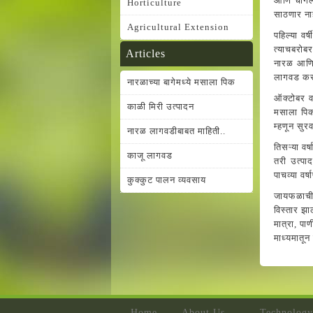
आणि चांगली
Horticulture
साठणार नाह
Agricultural Extension
पहिल्या वर
त्याचबरोबर
Articles
नारळ आणि 
लागवड करा
नारळाच्या बागेमध्ये मसाला पिक
ऑक्‍टोबर व
काळी मिरी उत्पादन
मसाला पिका
म्हणून सुर
नारळ लागवडीबाबत माहिती..
तिसऱ्या वर
काजू लागवड
तरी उत्पाद
पाचव्या वर
कुक्कुट पालन व्यवसाय
जायफळाची ल
विस्तार झा
मात्रा, पा
माध्यमातून 
Home
About Us
Technology