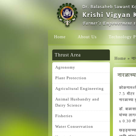
Home
About Us
Technology P
You ar
Thrust Area
Home
» नार
Agronomy
नारळाच्य
Plant Protection
कोकणामध्य
Agricultural Engineering
7.5 मीटर 
Animal Husbandry and
नारळाच्या ब
Dairy Science
डॉ. बाळास
यांच्या ल
Fisheries
x 0.30 मी
Water Conservation
खड्ड्याच्